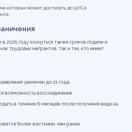
ользуйте прокрутку, стрелки или клавиши влево/вправо.
мма которых может достигать до 50% в
нта.
раничения
 в 2025 году коснуться также сроков подачи и
как трудовых мигрантов, так и тех, кто имеет
аявления увеличен до 21 года.
ся возможность воссоединения.
дать в течение 6 месяцев после получения вида на
овятся более жесткими, чем ранее.