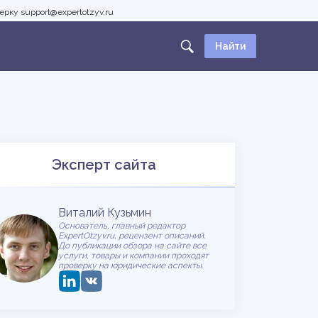
рку support@expertotzyv.ru
Поиск:
Эксперт сайта
Виталий Кузьмин
Основатель, главный редактор
ExpertOtzyv.ru, рецензент описаний.
До публикации обзора на сайте все
услуги, товары и компании проходят
проверку на юридические аспекты.